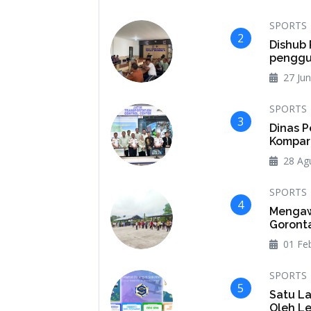
SPORTS
2
Dishub 
penggu
27 Jun
SPORTS
3
Dinas P
Kompara
28 Ag
SPORTS
4
Mengawa
Goronta
01 Feb
SPORTS
5
Satu La
Oleh Le