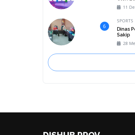
11 De
SPORTS
6
Dinas P
Sakip
28 Me