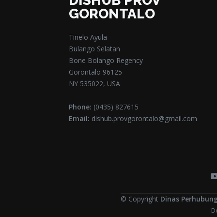
DISHUB PROV
GORONTALO
Tinelo Ayula
Bulango Selatan
Bone Bolango Regency
Gorontalo 96125
NY 535022, USA
Phone:
(0435) 827615
Email:
dishub.provgorontalo@gmail.com
© Copyright
Dinas Perhubung
D