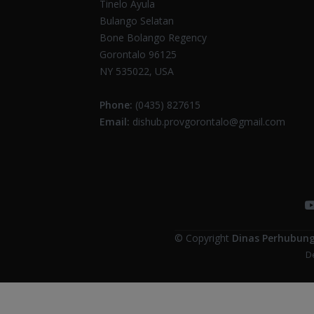
Tinelo Ayula
Bulango Selatan
Bone Bolango Regency
Gorontalo 96125
NY 535022, USA
Phone:
(0435) 827615
Email:
dishub.provgorontalo@gmail.com
© Copyright
Dinas Perhubung
D