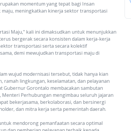
erupakan momentum yang tepat bagi Insan
 maju, meningkatkan kinerja sektor transportasi
tasi Maju," kali ini dimaksudkan untuk menunjukkan
erus bergerak secara konsisten dalam kerja-kerja
ektor transportasi serta secara kolektif
ama, demi mewujudkan transportasi maju di
am wujud modernisasi tersebut, tidak hanya kian
n, ramah lingkungan, keselamatan, dan pelayanan
abat Gubernur Gorontalo membacakan sambutan
o, Menteri Perhubungan mengimbau seluruh jajaran
apat bekerjasama, berkolaborasi, dan bersinergi
older, dan mitra kerja serta pemerintah daerah.
untuk mendorong pemanfaatan secara optimal
ngun dan pemberian pelayanan terbaik kepada