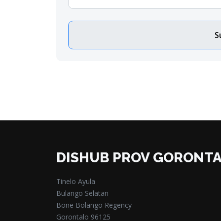
S
DISHUB PROV GORONT
Tinelo Ayula
Bulango Selatan
Bone Bolango Regency
Gorontalo 96125